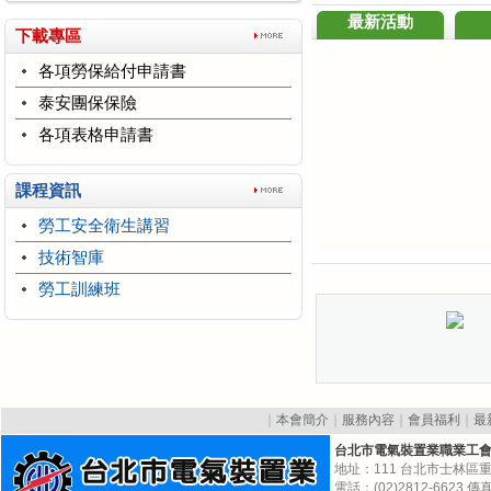
最新活動
下載專區
各項勞保給付申請書
泰安團保保險
各項表格申請書
課程資訊
勞工安全衛生講習
技術智庫
勞工訓練班
｜
本會簡介
｜
服務內容
｜
會員福利
｜
最
台北市電氣裝置業職業工
地址：111 台北市士林區重
電話：(02)2812-6623 傳真:(0