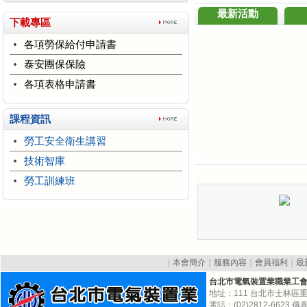
最新活動
下載專區
各項勞保給付申請書
泰安團保保險
各項表格申請書
課程資訊
勞工安全衛生講習
技術智庫
勞工訓練班
｜
本會簡介
｜
服務內容
｜
會員福利
｜
最
台北市電氣裝置業職業工
地址：111 台北市士林區重
電話：(02)2812-6623 傳真:(0