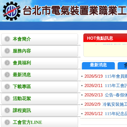
HOT焦點訊息
本會簡介
服務內容
本會會員紀念品自11
會員福利
最新消息
工會春假115年02月
最新消息
115年工會會員國外旅遊鋒
2026/5/19
115年會員
2026/2/11
115年工會
下載專區
2026/2/13
公告~春假
活動花絮
2026/2/9
冷氣安裝施工
課程資訊
2026/1/12
115年紀念
工會官方LINE